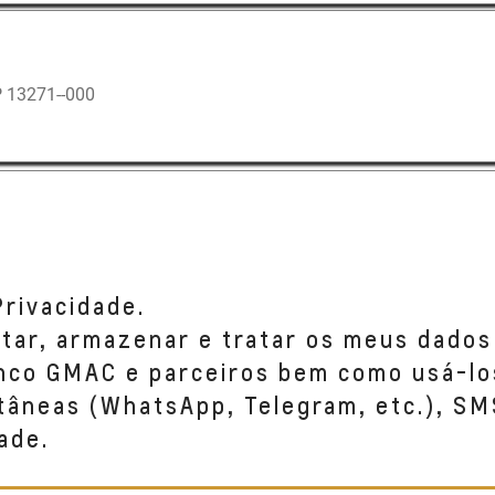
 13271--000
 13280--000
Privacidade.
etar, armazenar e tratar os meus dados
anco GMAC e parceiros bem como usá-lo
tâneas (WhatsApp, Telegram, etc.), SM
ade.