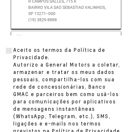
R CAMPOS SALLES, 715 A
BAIRRO VILA SAO SEBASTIAO VALINHOS,
SP 13271--000
(19) 3829-8888
CODIVE (VINHEDO)
AV INDEPENDENCIA, 5920 A
Aceito os termos da Política de
BAIRRO JARDIM SAO MATHEUS VINHEDO,
SP 13280--000
Privacidade.
(19) 3836-6600
Autorizo a General Motors a coletar,
armazenar e tratar os meus dados
pessoais, compartilha-los com sua
rede de concessionárias, Banco
GMAC e parceiros bem como usá-los
para comunicações por aplicativos
de mensagens instantâneas
(WhatsApp, Telegram, etc.), SMS,
ligações e e-mails nos termos
previstos na Política de Privacidade.