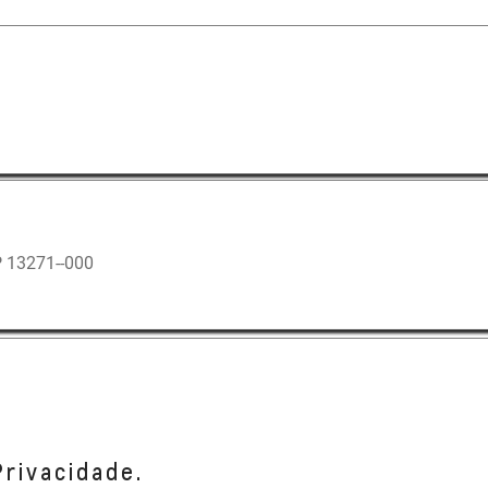
 13271--000
 13280--000
Privacidade.