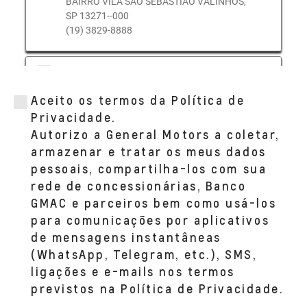
BAIRRO VILA SAO SEBASTIAO VALINHOS,
SP 13271--000
(19) 3829-8888
CODIVE (VINHEDO)
AV INDEPENDENCIA, 5920 A
Aceito os termos da Política de
BAIRRO JARDIM SAO MATHEUS VINHEDO,
SP 13280--000
Privacidade.
(19) 3836-6600
Autorizo a General Motors a coletar,
armazenar e tratar os meus dados
pessoais, compartilha-los com sua
rede de concessionárias, Banco
GMAC e parceiros bem como usá-los
para comunicações por aplicativos
de mensagens instantâneas
(WhatsApp, Telegram, etc.), SMS,
ligações e e-mails nos termos
previstos na Política de Privacidade.