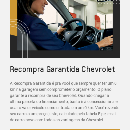
Recompra Garantida Chevrolet
A Recompra Garantida é pra você que sempre quer ter um 0
km na garagem sem comprometer o orçamento. O plano
garante a recompra de seu Chevrolet. Quando chegar a
última parcela do financiamento, basta ir à concessionária e
usar o valor veículo como entrada em um 0 km. Você revende
seu carro a um preço justo, calculado pela tabela Fipe, e sai
de carro novo com todas as vantagens da Chevrolet